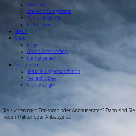
Mietpark
Hol- und Bringdienst
TÜV und DEKRA
Referenzen
News
Shop
Ebay
Granit Partnershop
Kleinanzeigen
Maschinen
aktuelle Lagermaschinen
Technikbörse
Kleinanzeigen
Sie suchen nach Traktoren oder Anbaugeräten? Dann sind Sie h
neuen Traktor oder Anbaugerät.