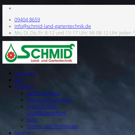
09404 8659
info@schmid-land-gartentechnik.de
Mo, Di, Do, Fr: 8-12 und 13-17 Uhr; Mi 08-12 Uhr jeden 
Startseite
Jobs
Produkte
Landmaschinen
Kommunalmaschinen
professionelle
Grünflächenpflege
Forst
Garten- und Kleingeräte
Service