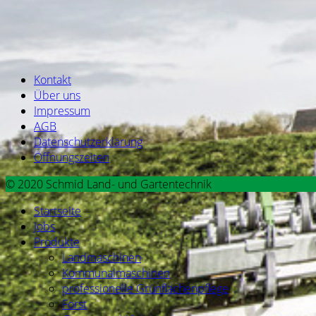
Kontakt
Über uns
Impressum
AGB
Datenschutzerklärung
Öffnungszeiten
© 2020 Schmid Land- und Gartentechnik
Startseite
Jobs
Produkte
Landmaschinen
Kommunalmaschinen
professionelle Grünflächenpflege
Forst