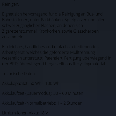
Reinigen.
Eignet sich hervorragend für die Reinigung an Bus- und
Bahnstationen, unter Parkbänken, Spielplätzen und allen
schwer zugänglichen Flächen, an denen sich
Zigarettenstummel, Kronkorken, sowie Glasscherben
ansammeln.
Ein leichtes, handliches und einfach zu bedienendes
Arbeitsgerät, welches die geforderte Mülltrennung
wesentlich unterstützt. Patentiert, Fertigung überwiegend in
der BRD, überwiegend hergestellt aus Recyclingmaterial.
Technische Daten:
Akkukapazität: 50 Wh – 100 Wh
Akkulaufzeit (Dauermodus): 30 – 60 Minuten
Akkulaufzeit (Normalbetrieb): 1 – 2 Stunden
Lithium-Ionen-Akku: 18 V