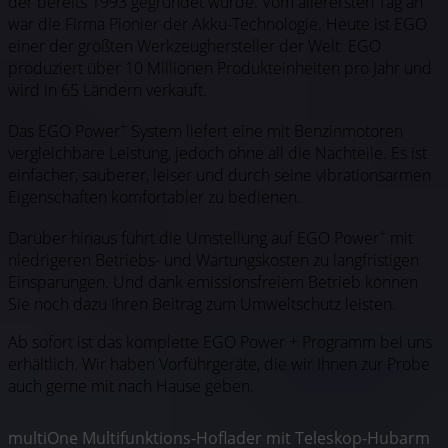
der bereits 1993 gegründet wurde. Vom allerersten Tag an
war die Firma Pionier der Akku-Technologie. Heute ist EGO
einer der größten Werkzeughersteller der Welt. EGO
produziert über 10 Millionen Produkteinheiten pro Jahr und
wird in 65 Ländern verkauft.
+
Das EGO Power
System liefert eine mit Benzinmotoren
vergleichbare Leistung, jedoch ohne all die Nachteile. Es ist
einfacher, sauberer, leiser und durch seine vibrationsarmen
Eigenschaften komfortabler zu bedienen.
+
Darüber hinaus führt die Umstellung auf EGO Power
mit
niedrigeren Betriebs- und Wartungskosten zu langfristigen
Einsparungen. Und dank emissionsfreiem Betrieb können
Sie noch dazu Ihren Beitrag zum Umweltschutz leisten.
Ab sofort ist das komplette EGO Power + Programm bei uns
erhältlich. Wir haben Vorführgeräte, die wir Ihnen zur Probe
auch gerne mit nach Hause geben.
multiOne Multifunktions-Hoflader mit Teleskop-Hubarm